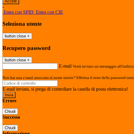
-
Entra con SPID
Entra con CIE
Seleziona utente
button close
×
Recupero password
button close
×
E-mail
Verrà inviato un messaggio all'indirizz
Non hai una e-mail associata al nome utente? Effettua il reset della password tram
E-mail inviata, si prega di controllare la casella di posta elettronica!
Errore
Chiudi
Successo
Chiudi
Informazione