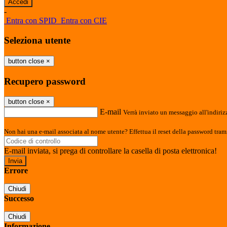
-
Entra con SPID
Entra con CIE
Seleziona utente
button close
×
Recupero password
button close
×
E-mail
Verrà inviato un messaggio all'indirizz
Non hai una e-mail associata al nome utente? Effettua il reset della password tram
E-mail inviata, si prega di controllare la casella di posta elettronica!
Errore
Chiudi
Successo
Chiudi
Informazione