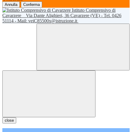
Annulla
Conferma
Istituto Comprensivo di
Cavarzere
Via Dante Alighieri, 36 Cavarzere (VE) - Tel. 0426
51114 - Mail: veiC85500x@istruzione.it
close