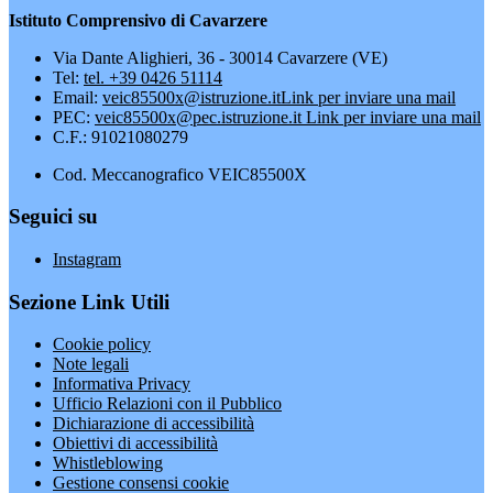
Istituto Comprensivo di Cavarzere
Via Dante Alighieri, 36 - 30014 Cavarzere (VE)
Tel:
tel. +39 0426 51114
Email:
veic85500x@istruzione.it
Link per inviare una mail
PEC:
veic85500x@pec.istruzione.it
Link per inviare una mail
C.F.: 91021080279
Cod. Meccanografico VEIC85500X
Seguici su
Instagram
Sezione Link Utili
Cookie policy
Note legali
Informativa Privacy
Ufficio Relazioni con il Pubblico
Dichiarazione di accessibilità
Obiettivi di accessibilità
Whistleblowing
Gestione consensi cookie