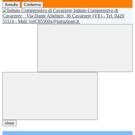
Annulla
Conferma
Istituto Comprensivo di
Cavarzere
Via Dante Alighieri, 36 Cavarzere (VE) - Tel. 0426
51114 - Mail: veiC85500x@istruzione.it
close