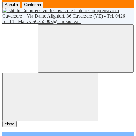
Annulla
Conferma
Istituto Comprensivo di
Cavarzere
Via Dante Alighieri, 36 Cavarzere (VE) - Tel. 0426
51114 - Mail: veiC85500x@istruzione.it
close