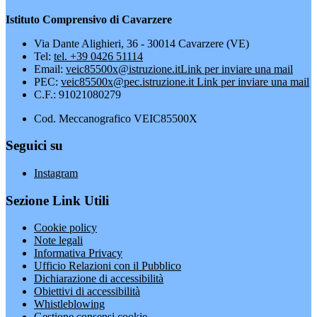
Istituto Comprensivo di Cavarzere
Via Dante Alighieri, 36 - 30014 Cavarzere (VE)
Tel:
tel. +39 0426 51114
Email:
veic85500x@istruzione.it
Link per inviare una mail
PEC:
veic85500x@pec.istruzione.it
Link per inviare una mail
C.F.: 91021080279
Cod. Meccanografico VEIC85500X
Seguici su
Instagram
Sezione Link Utili
Cookie policy
Note legali
Informativa Privacy
Ufficio Relazioni con il Pubblico
Dichiarazione di accessibilità
Obiettivi di accessibilità
Whistleblowing
Gestione consensi cookie