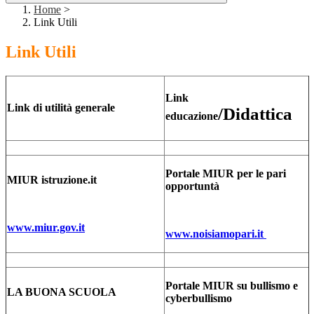
Home
>
Link Utili
Link Utili
Link
Link di utilità generale
/Didattica
educazione
Portale MIUR per le pari
MIUR istruzione.it
opportuntà
www.miur.gov.it
www.noisiamopari.it
Portale MIUR su bullismo e
LA BUONA SCUOLA
cyberbullismo