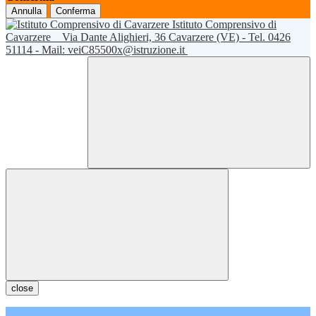
Annulla
Conferma
Istituto Comprensivo di
Cavarzere
Via Dante Alighieri, 36 Cavarzere (VE) - Tel. 0426
51114 - Mail: veiC85500x@istruzione.it
close