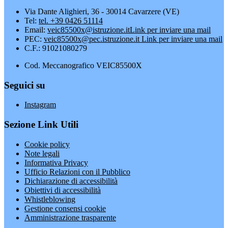
Via Dante Alighieri, 36 - 30014 Cavarzere (VE)
Tel:
tel. +39 0426 51114
Email:
veic85500x@istruzione.it
Link per inviare una mail
PEC:
veic85500x@pec.istruzione.it
Link per inviare una mail
C.F.: 91021080279
Cod. Meccanografico VEIC85500X
Seguici su
Instagram
Sezione Link Utili
Cookie policy
Note legali
Informativa Privacy
Ufficio Relazioni con il Pubblico
Dichiarazione di accessibilità
Obiettivi di accessibilità
Whistleblowing
Gestione consensi cookie
Amministrazione trasparente