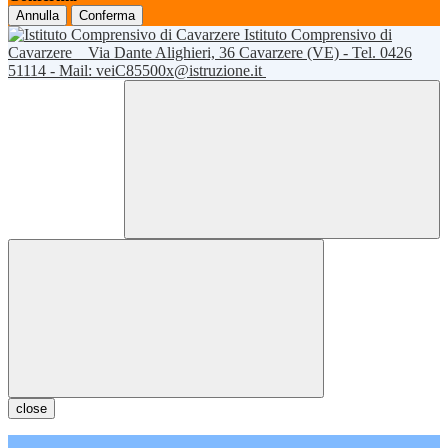
Annulla
Conferma
Istituto Comprensivo di
Cavarzere
Via Dante Alighieri, 36 Cavarzere (VE) - Tel. 0426
51114 - Mail: veiC85500x@istruzione.it
close