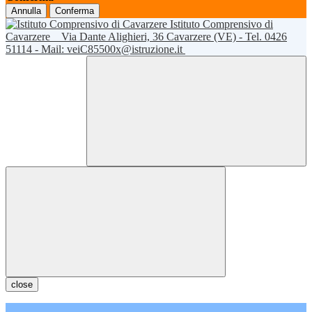
Annulla
Conferma
Istituto Comprensivo di
Cavarzere
Via Dante Alighieri, 36 Cavarzere (VE) - Tel. 0426
51114 - Mail: veiC85500x@istruzione.it
close