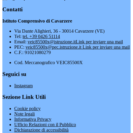
Contatti
Istituto Comprensivo di Cavarzere
Via Dante Alighieri, 36 - 30014 Cavarzere (VE)
Tel:
tel. +39 0426 51114
Email:
veic85500x@istruzione.it
Link per inviare una mail
PEC:
veic85500x@pec.istruzione.it
Link per inviare una mail
C.F.: 91021080279
Cod. Meccanografico VEIC85500X
Seguici su
Instagram
Sezione Link Utili
Cookie policy
Note legali
Informativa Privacy
Ufficio Relazioni con il Pubblico
Dichiarazione di accessibilità