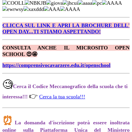
CLICCA SUL LINK E APRI LA BROCHURE DELL'
OPEN DAY...TI STIAMO ASPETTANDO!
CONSULTA ANCHE IL MICROSITO OPEN
SCHOOL
😍🤩
https://comprensivocavarzere.edu.it/openschool
🧐
Cerca il Codice Meccanografico della scuola che ti
👉
interessa!!!
Cerca la tua scuola!!!
⏰
La domanda d'iscrizione potrà essere inoltrata
online sulla Piattaforma Unica del Ministero