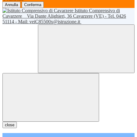
Annulla
Conferma
Istituto Comprensivo di
Cavarzere
Via Dante Alighieri, 36 Cavarzere (VE) - Tel. 0426
51114 - Mail: veiC85500x@istruzione.it
close