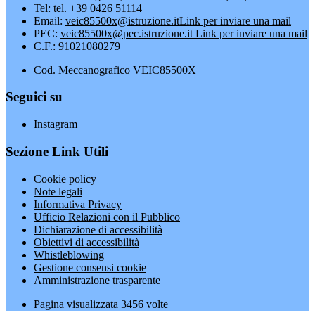
Tel:
tel. +39 0426 51114
Email:
veic85500x@istruzione.it
Link per inviare una mail
PEC:
veic85500x@pec.istruzione.it
Link per inviare una mail
C.F.: 91021080279
Cod. Meccanografico VEIC85500X
Seguici su
Instagram
Sezione Link Utili
Cookie policy
Note legali
Informativa Privacy
Ufficio Relazioni con il Pubblico
Dichiarazione di accessibilità
Obiettivi di accessibilità
Whistleblowing
Gestione consensi cookie
Amministrazione trasparente
Pagina visualizzata
3456
volte