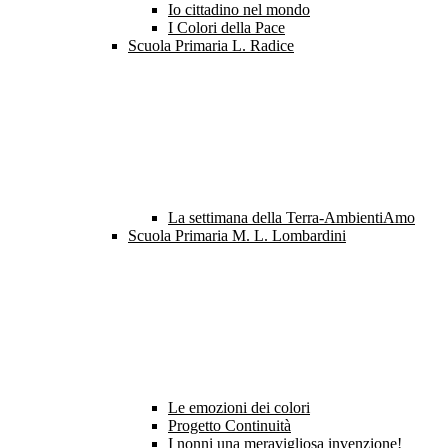
Io cittadino nel mondo
I Colori della Pace
Scuola Primaria L. Radice
La settimana della Terra-AmbientiAmo
Scuola Primaria M. L. Lombardini
Le emozioni dei colori
Progetto Continuità
I nonni una meravigliosa invenzione!