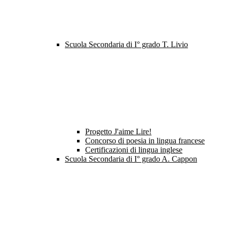
Scuola Secondaria di I° grado T. Livio
Progetto J'aime Lire!
Concorso di poesia in lingua francese
Certificazioni di lingua inglese
Scuola Secondaria di I° grado A. Cappon