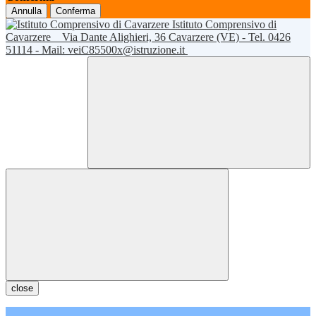
Annulla
Conferma
Istituto Comprensivo di
Cavarzere
Via Dante Alighieri, 36 Cavarzere (VE) - Tel. 0426
51114 - Mail: veiC85500x@istruzione.it
close