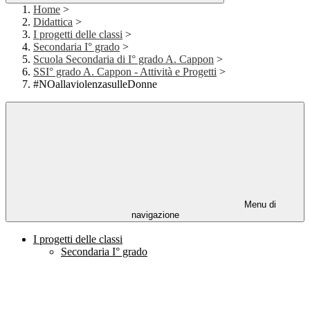
Home
>
Didattica
>
I progetti delle classi
>
Secondaria I° grado
>
Scuola Secondaria di I° grado A. Cappon
>
SSI° grado A. Cappon - Attività e Progetti
>
#NOallaviolenzasulleDonne
Menu di
navigazione
I progetti delle classi
Secondaria I° grado