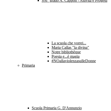
SSI° grado A. Cappon - Attività e Progetti
La scuola che vorrei...
Maria Callas "la divina"
Notre bibliothèque
Poesia e...è magia
#NOallaviolenzasulleDonne
Primaria
Scuola Primaria G. D'Annunzio