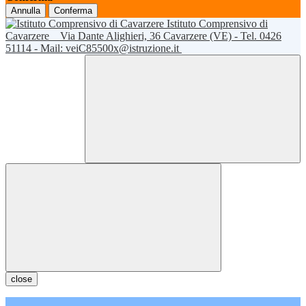
Annulla
Conferma
Istituto Comprensivo di
Cavarzere
Via Dante Alighieri, 36 Cavarzere (VE) - Tel. 0426
51114 - Mail: veiC85500x@istruzione.it
close