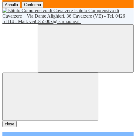
Annulla
Conferma
Istituto Comprensivo di
Cavarzere
Via Dante Alighieri, 36 Cavarzere (VE) - Tel. 0426
51114 - Mail: veiC85500x@istruzione.it
close