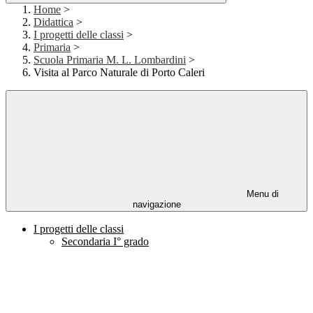
Home
>
Didattica
>
I progetti delle classi
>
Primaria
>
Scuola Primaria M. L. Lombardini
>
Visita al Parco Naturale di Porto Caleri
Menu di
navigazione
I progetti delle classi
Secondaria I° grado