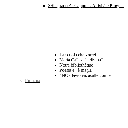
SSI° grado A. Cappon - Attività e Progetti
La scuola che vorrei...
Maria Callas "la divina"
Notre bibliothèque
Poesia e...è magia
#NOallaviolenzasulleDonne
Primaria