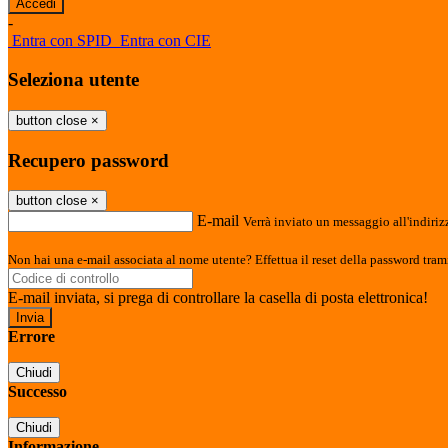
-
Entra con SPID
Entra con CIE
Seleziona utente
button close
×
Recupero password
button close
×
E-mail
Verrà inviato un messaggio all'indirizz
Non hai una e-mail associata al nome utente? Effettua il reset della password tram
E-mail inviata, si prega di controllare la casella di posta elettronica!
Errore
Chiudi
Successo
Chiudi
Informazione