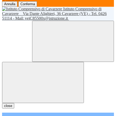
Annulla
Conferma
Istituto Comprensivo di
Cavarzere
Via Dante Alighieri, 36 Cavarzere (VE) - Tel. 0426
51114 - Mail: veiC85500x@istruzione.it
close