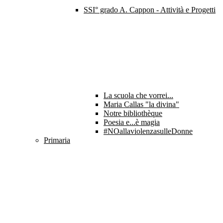
SSI° grado A. Cappon - Attività e Progetti
La scuola che vorrei...
Maria Callas "la divina"
Notre bibliothèque
Poesia e...è magia
#NOallaviolenzasulleDonne
Primaria