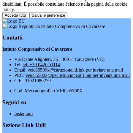
disabilitati. È possibile consultare l'elenco nella pagina della cookie
policy.
Accetta tutti
Salva le preferenze
Istituto Comprensivo di Cavarzere
Contatti
Istituto Comprensivo di Cavarzere
Via Dante Alighieri, 36 - 30014 Cavarzere (VE)
Tel:
tel. +39 0426 51114
Email:
veic85500x@istruzione.it
Link per inviare una mail
PEC:
veic85500x@pec.istruzione.it
Link per inviare una mail
C.F.: 91021080279
Cod. Meccanografico VEIC85500X
Seguici su
Instagram
Sezione Link Utili