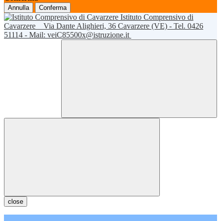
Annulla
Conferma
Istituto Comprensivo di
Cavarzere
Via Dante Alighieri, 36 Cavarzere (VE) - Tel. 0426
51114 - Mail: veiC85500x@istruzione.it
close